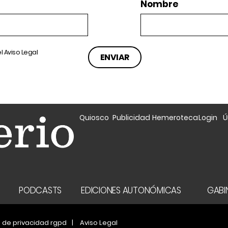
Nombre
el
Aviso Legal
Quiosco
Publicidad
Hemeroteca
Login
Ú
A
PODCASTS
EDICIONES AUTONÓMICAS
GABIN
a de privacidad rgpd
Aviso Legal