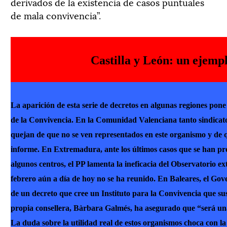
derivados de la existencia de casos puntuales
de mala convivencia”.
Castilla y León: un ejempl
La aparición de esta serie de decretos en algunas regiones pone
de la Convivencia. En la Comunidad Valenciana tanto sindicato
quejan de que no se ven representados en este organismo y de 
informe. En Extremadura, ante los últimos casos que se han pro
algunos centros, el PP lamenta la ineficacia del Observatorio e
febrero aún a día de hoy no se ha reunido. En Baleares, el Gov
de un decreto que cree un Instituto para la Convivencia que sus
propia consellera, Bàrbara Galmés, ha asegurado que “será un
La duda sobre la utilidad real de estos organismos choca con la 