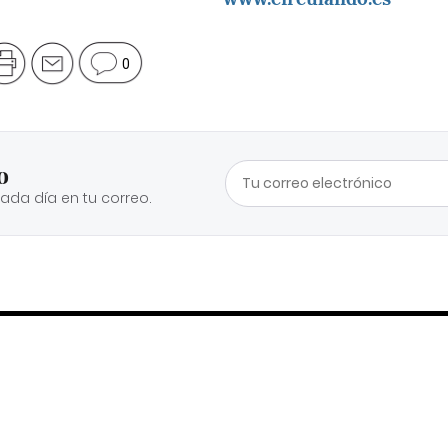
0
o
cada día en tu correo.