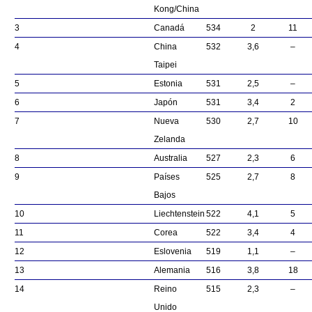
Kong/China
3
Canadá
534
2
11
4
China
532
3,6
–
Taipei
5
Estonia
531
2,5
–
6
Japón
531
3,4
2
7
Nueva
530
2,7
10
Zelanda
8
Australia
527
2,3
6
9
Países
525
2,7
8
Bajos
10
Liechtenstein
522
4,1
5
11
Corea
522
3,4
4
12
Eslovenia
519
1,1
–
13
Alemania
516
3,8
18
14
Reino
515
2,3
–
Unido