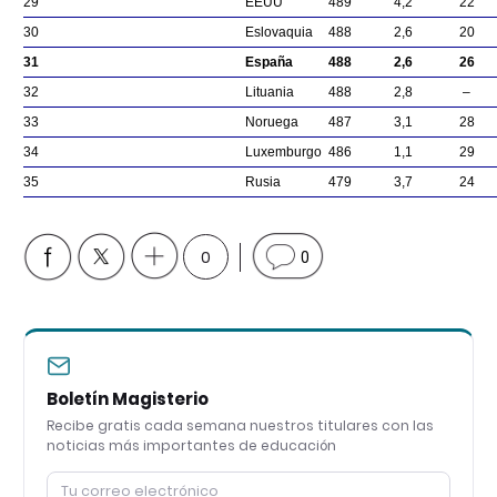
29
EEUU
489
4,2
22
30
Eslovaquia
488
2,6
20
31
España
488
2,6
26
32
Lituania
488
2,8
–
33
Noruega
487
3,1
28
34
Luxemburgo
486
1,1
29
35
Rusia
479
3,7
24
0
0
Boletín Magisterio
Recibe gratis cada semana nuestros titulares con las
noticias más importantes de educación