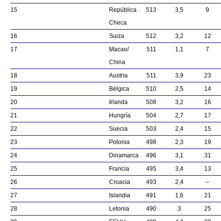
15
República
513
3,5
9
Checa
16
Suiza
512
3,2
12
17
Macao/
511
1,1
7
China
18
Austria
511
3,9
23
19
Bélgica
510
2,5
14
20
Irlanda
508
3,2
16
21
Hungría
504
2,7
17
22
Suecia
503
2,4
15
23
Polonia
498
2,3
19
24
Dinamarca
496
3,1
31
25
Francia
495
3,4
13
26
Croacia
493
2,4
–
27
Islandia
491
1,6
21
28
Letonia
490
3
25