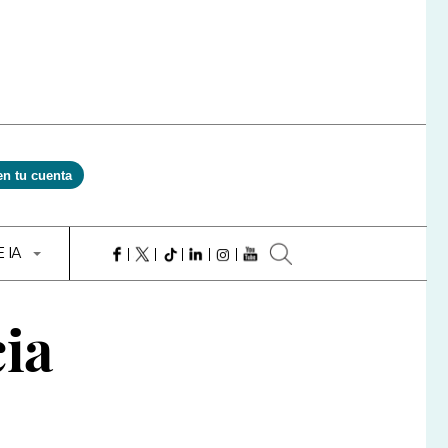
en tu cuenta
E IA
cia