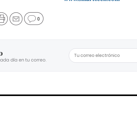
0
o
cada día en tu correo.