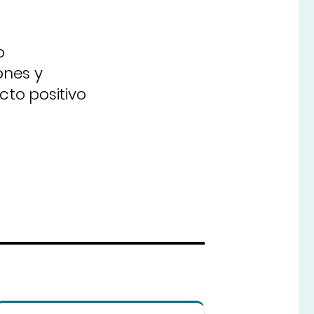
o
ones y
cto positivo