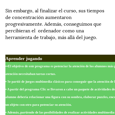
Sin embargo, al finalizar el curso, sus tiempos
de concentración aumentaron
progresivamente. Además, conseguimos que
percibieran el ordenador como una
herramienta de trabajo, más allá del juego.
Aprender jugando
••El objetivo de este programa es potenciar la atención de los alumnos más
atención necesitaban tareas cortas.
• Se partió de juegos multimedia clásicos para conseguir que la atención de 
• A partir del programa Clic se llevaron a cabo un paquete de actividades de
alumno debería relacionar una figura con su sombra, elaborar puzzles, enco
un objeto con otro para potenciar su atención.
• Además, partiendo de las posibilidades de realizar actividades multimedia