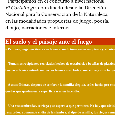
· Participamos en el concurso a nivel nacional
El Cortafuego
, coordinado desde la Dirección
Nacional para la Conservación de la Naturaleza,
en las modalidades propuestas de juego, poesía,
dibujo, narraciones e internet.
El suelo y el paisaje ante el fuego
·
· Primero, cogemos tierras en buenas condiciones en un recipiente y, en otr
·· Tomamos recipientes reciclados hechos de tetrabrick o botellas de plástico.
buenas y la otra mitad con tierras buenas mezcladas con ceniza, como la que
·· A estas últimas, después de sembrar la semilla elegida, se les hecha por 
que las que quedan en la superficie tras un incendio.
·· Una vez sembradas, se riega y se espera a que germinen. No hay que olvid
resultados, apuntando el día de la siembra, el tipo de semilla, los riegos sem