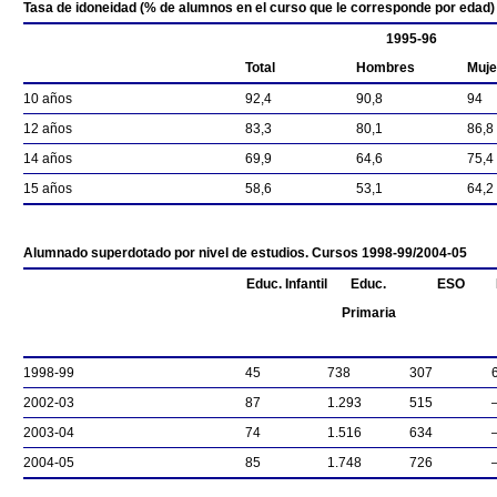
Tasa de idoneidad (% de alumnos en el curso que le corresponde por edad)
1995-96
Total
Hombres
Muje
10 años
92,4
90,8
94
12 años
83,3
80,1
86,8
14 años
69,9
64,6
75,4
15 años
58,6
53,1
64,2
Alumnado superdotado por nivel de estudios. Cursos 1998-99/2004-05
Educ. Infantil
Educ.
ESO
Primaria
1998-99
45
738
307
2002-03
87
1.293
515
2003-04
74
1.516
634
2004-05
85
1.748
726