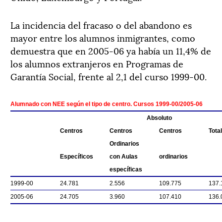
La incidencia del fracaso o del abandono es
mayor entre los alumnos inmigrantes, como
demuestra que en 2005-06 ya había un 11,4% de
los alumnos extranjeros en Programas de
Garantía Social, frente al 2,1 del curso 1999-00.
A lumnado con NEE según el tipo de centro. Cursos 1999-00/2005-06
Absoluto
Centros
Centros
Centros
Total
Ordinarios
Específicos
con Aulas
ordinarios
específicas
1999-00
24.781
2.556
109.775
137.
2005-06
24.705
3.960
107.410
136.