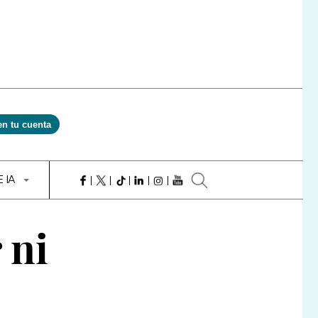
en tu cuenta
E IA
 ni