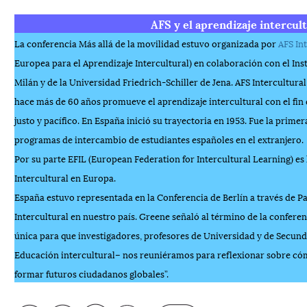
AFS y el aprendizaje intercul
La conferencia Más allá de la movilidad estuvo organizada por
AFS In
Europea para el Aprendizaje Intercultural) en colaboración con el Inst
Milán y de la Universidad Friedrich-Schiller de Jena. AFS Intercultural
hace más de 60 años promueve el aprendizaje intercultural con el fi
justo y pacífico. En España inició su trayectoria en 1953. Fue la prim
programas de intercambio de estudiantes españoles en el extranjero.
Por su parte EFIL (European Federation for Intercultural Learning) es l
Intercultural en Europa.
España estuvo representada en la Conferencia de Berlín a través de Pa
Intercultural en nuestro país. Greene señaló al término de la confere
única para que investigadores, profesores de Universidad y de Secunda
Educación intercultural– nos reuniéramos para reflexionar sobre cóm
formar futuros ciudadanos globales”.