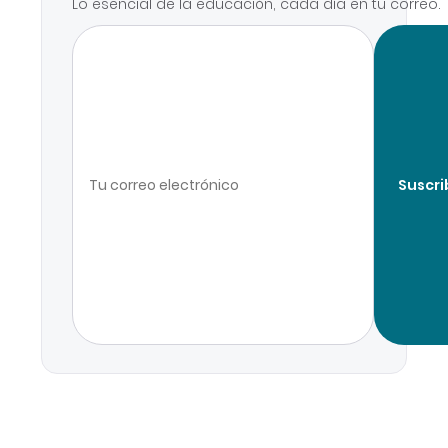
Lo esencial de la educación, cada día en tu correo.
Suscri