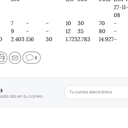
27-11
08
7
–
–
10
30
70
–
9
–
–
12
35
80
–
0
2.403
156
30
1.723
2.783
14.927
–
0
o
cada día en tu correo.