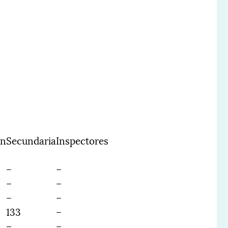
ín
Secundaria
Inspectores
–
–
–
–
–
–
133
–
–
–