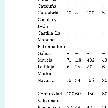
Cataluña
–
–
–
–
Cantabria
10
8
100
5
Castilla y
–
–
–
–
León
Castilla-La
–
–
–
–
Mancha
Extremadura
–
–
–
–
Galicia
–
–
–
–
Murcia
71
118
482
43
La Rioja
6
25
80
6
Madrid
–
–
–
–
Navarra
16
34
165
20
Comunidad
100
60
450
50
Valenciana
País Vasco
20
49
405
51