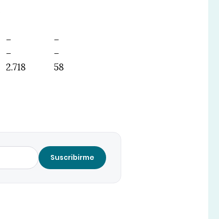
-
–
–
–
–
2.718
58
Suscribirme