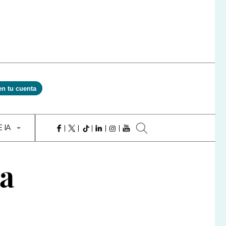
en tu cuenta
E IA
ta