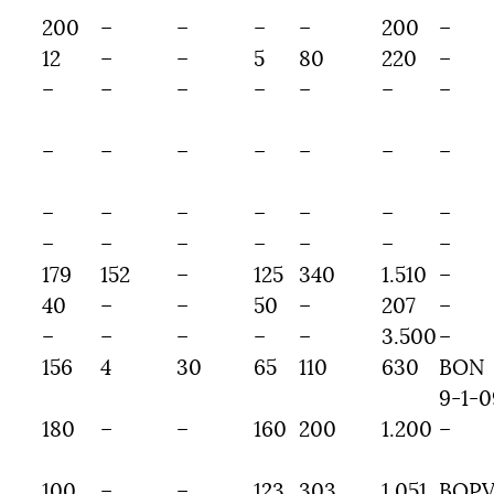
200
–
–
–
–
200
–
12
–
–
5
80
220
–
–
–
–
–
–
–
–
–
–
–
–
–
–
–
–
–
–
–
–
–
–
–
–
–
–
–
–
–
179
152
–
125
340
1.510
–
40
–
–
50
–
207
–
–
–
–
–
–
3.500
–
156
4
30
65
110
630
BON
9-1-0
180
–
–
160
200
1.200
–
100
–
–
123
303
1.051
BOP