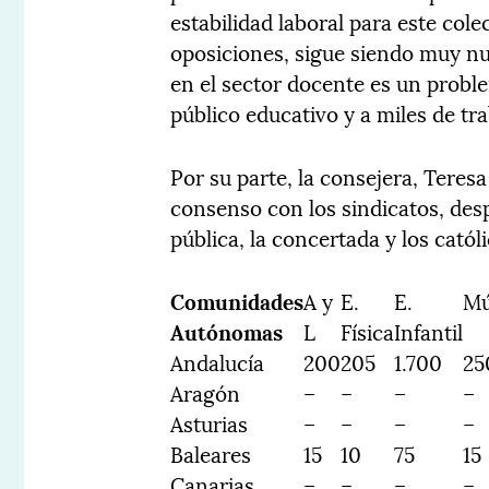
estabilidad laboral para este cole
oposiciones, sigue siendo muy num
en el sector docente es un proble
público educativo y a miles de tra
Por su parte, la consejera, Teres
consenso con los sindicatos, desp
pública, la concertada y los católi
Comunidades
A y
E.
E.
Mú
Autónomas
L
Física
Infantil
Andalucía
200
205
1.700
25
Aragón
–
–
–
–
Asturias
–
–
–
–
Baleares
15
10
75
15
Canarias
–
–
–
–