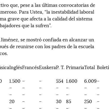
ctivo que, pese a las últimas convocatorias de
eroso. Para Ustea, “la inestabilidad laboral
ma grave que afecta a la calidad del sistema
bajadores que la sufren”.
a Jiménez, se mostró confiada en alcanzar un
ués de reunirse con los padres de la escuela
cos.
sica
Inglés
Francés
Euskera
P. T.
Primaria
Total
Bolet
0
1.500
–
–
554
1.600
6.009
–
–
–
–
–
–
–
–
–
–
–
–
–
–
–
20
–
–
30
85
250
–
–
–
–
–
–
–
–