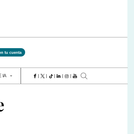
en tu cuenta
E IA
e