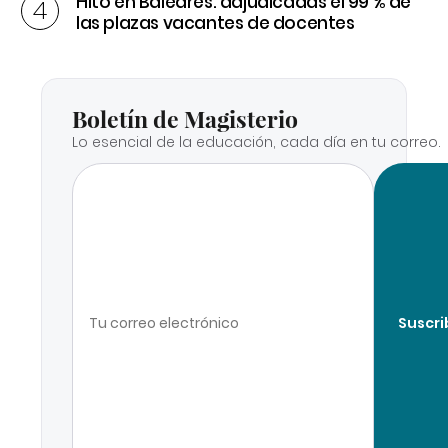
Hito en Baleares: adjudicadas el 99 % de
las plazas vacantes de docentes
Boletín de Magisterio
Lo esencial de la educación, cada día en tu correo.
Suscri