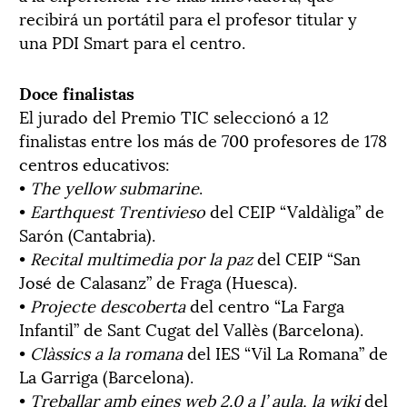
recibirá un portátil para el profesor titular y
una PDI Smart para el centro.
Doce finalistas
El jurado del Premio TIC seleccionó a 12
finalistas entre los más de 700 profesores de 178
centros educativos:
•
The yellow submarine
.
•
Earthquest Trentivieso
del CEIP “Valdàliga” de
Sarón (Cantabria).
•
Recital multimedia por la paz
del CEIP “San
José de Calasanz” de Fraga (Huesca).
•
Projecte descoberta
del centro “La Farga
Infantil” de Sant Cugat del Vallès (Barcelona).
•
Clàssics a la romana
del IES “Vil La Romana” de
La Garriga (Barcelona).
•
Treballar amb eines web 2.0 a l’ aula, la wiki
del