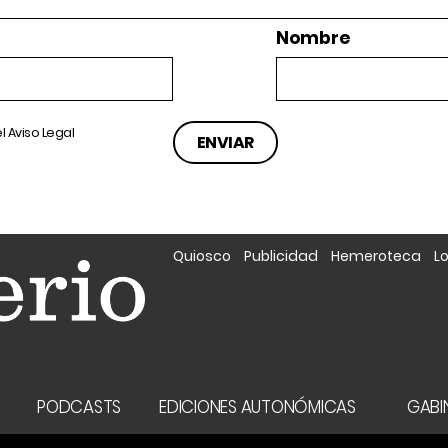
Nombre
el
Aviso Legal
Quiosco
Publicidad
Hemeroteca
L
A
PODCASTS
EDICIONES AUTONÓMICAS
GABIN