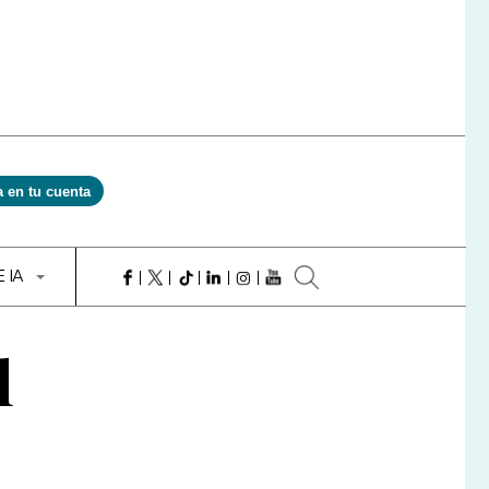
a en tu cuenta
E IA
l