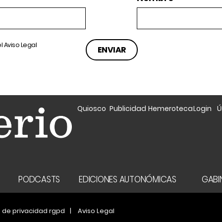
el
Aviso Legal
Quiosco
Publicidad
Hemeroteca
Login
Ú
A
PODCASTS
EDICIONES AUTONÓMICAS
GABIN
a de privacidad rgpd
Aviso Legal