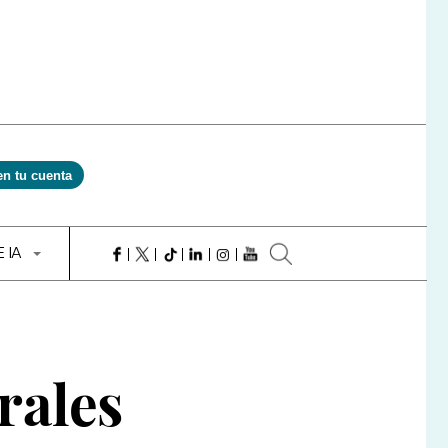
en tu cuenta
E IA
rales