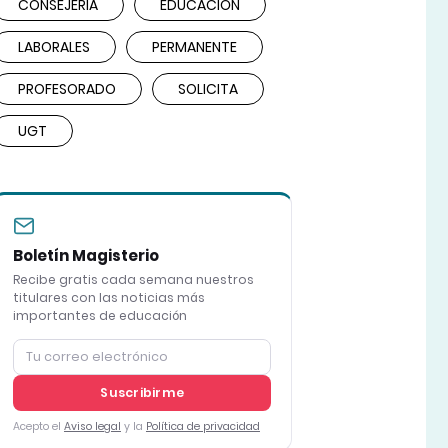
CONSEJERÍA
EDUCACIÓN
LABORALES
PERMANENTE
PROFESORADO
SOLICITA
UGT
Boletín Magisterio
Recibe gratis cada semana nuestros
titulares con las noticias más
importantes de educación
Suscribirme
Acepto el
Aviso legal
y la
Política de privacidad