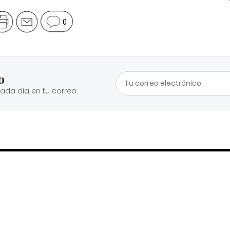
0
o
cada día en tu correo.