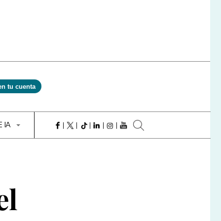
en tu cuenta
E IA
el