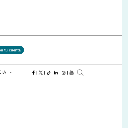
en tu cuenta
E IA
e