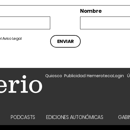
Nombre
el
Aviso Legal
Quiosco
Publicidad
Hemeroteca
Login
Ú
A
PODCASTS
EDICIONES AUTONÓMICAS
GABIN