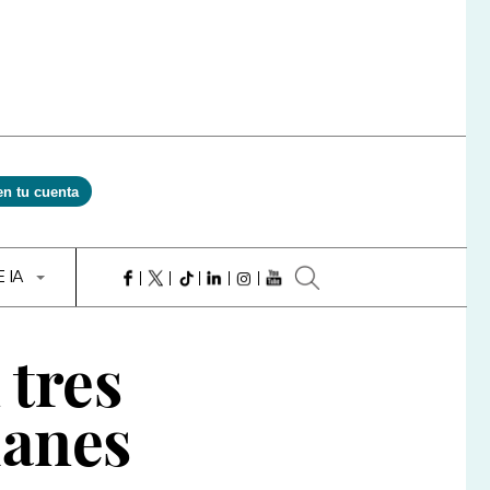
en tu cuenta
E IA
 tres
lanes