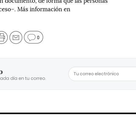
 un documento, de forma que las personas
oceso–. Más información en
0
o
cada día en tu correo.