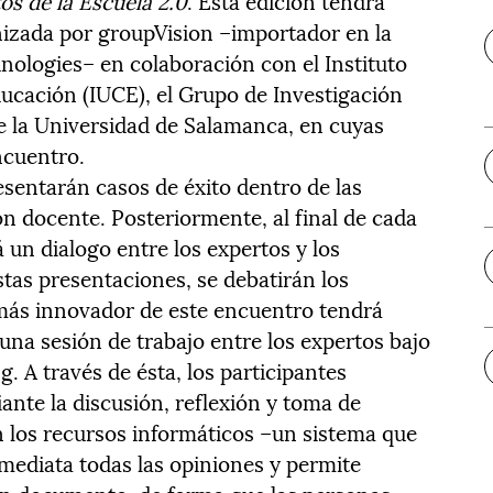
os de la Escuela 2.0
. Esta edición tendrá
izada por groupVision –importador en la
ologies– en colaboración con el Instituto
ducación (IUCE), el Grupo de Investigación
e la Universidad de Salamanca, en cuyas
ncuentro.
esentarán casos de éxito dentro de las
n docente. Posteriormente, al final de cada
á un dialogo entre los expertos y los
estas presentaciones, se debatirán los
 más innovador de este encuentro tendrá
una sesión de trabajo entre los expertos bajo
. A través de ésta, los participantes
nte la discusión, reflexión y toma de
n los recursos informáticos –un sistema que
mediata todas las opiniones y permite