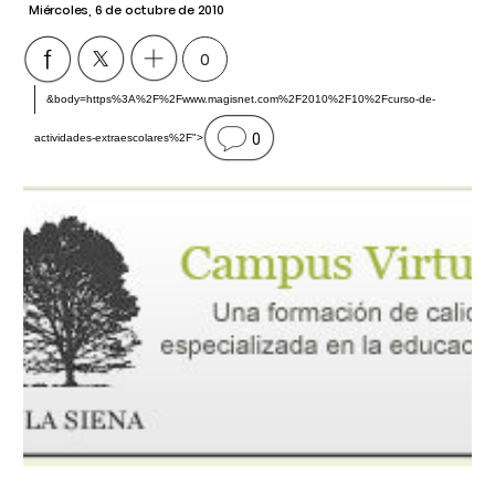
Miércoles, 6 de octubre de 2010
0
&body=https%3A%2F%2Fwww.magisnet.com%2F2010%2F10%2Fcurso-de-
0
actividades-extraescolares%2F">