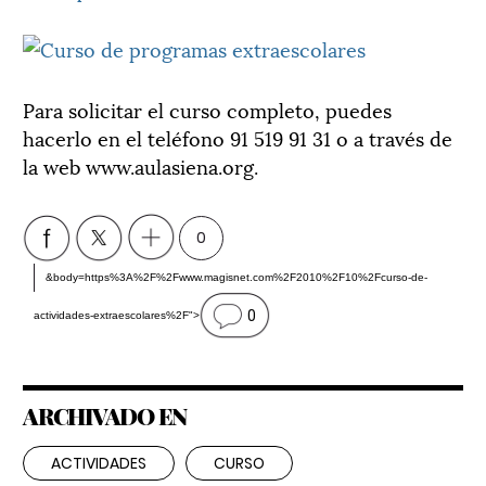
Para solicitar el curso completo, puedes
hacerlo en el teléfono 91 519 91 31 o a través de
la web www.aulasiena.org.
0
&body=https%3A%2F%2Fwww.magisnet.com%2F2010%2F10%2Fcurso-de-
0
actividades-extraescolares%2F">
ARCHIVADO EN
ACTIVIDADES
CURSO