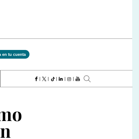
a en tu cuenta
emo
ón