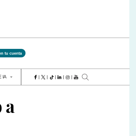
en tu cuenta
E IA
 a