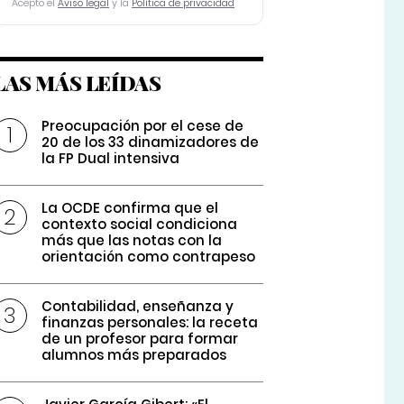
Acepto el
Aviso legal
y la
Política de privacidad
LAS MÁS LEÍDAS
Preocupación por el cese de
20 de los 33 dinamizadores de
la FP Dual intensiva
La OCDE confirma que el
contexto social condiciona
más que las notas con la
orientación como contrapeso
Contabilidad, enseñanza y
finanzas personales: la receta
de un profesor para formar
alumnos más preparados