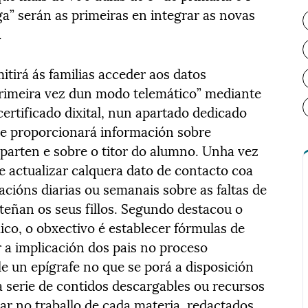
ga” serán as primeiras en integrar as novas
.
itirá ás familias acceder aos datos
primeira vez dun modo telemático” mediante
ertificado dixital, nun apartado dedicado
ue proporcionará información sobre
mparten e sobre o titor do alumno. Unha vez
e actualizar calquera dato de contacto coa
cacións diarias ou semanais sobre as faltas de
bteñan os seus fillos. Segundo destacou o
co, o obxectivo é establecer fórmulas de
r a implicación dos pais no proceso
e un epígrafe no que se porá a disposición
 serie de contidos descargables ou recursos
dar no traballo de cada materia, redactados