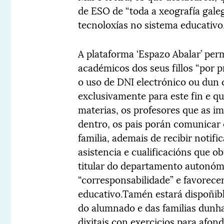
de ESO de “toda a xeografía gale
tecnoloxías no sistema educativo
A plataforma ‘Espazo Abalar’ perm
académicos dos seus fillos “por 
o uso de DNI electrónico ou dun c
exclusivamente para este fin e q
materias, os profesores que as i
dentro, os pais porán comunicar 
familia, ademais de recibir notifi
asistencia e cualificacións que o
titular do departamento autonómi
“corresponsabilidade” e favorece
educativo.Tamén estará dispoñibl
do alumnado e das familias dunha
dixitais con exercicios para afon