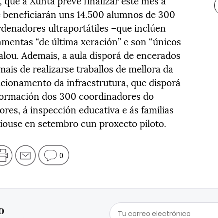
 que a Xunta prevé finalizar este mes a
e beneficiarán uns 14.500 alumnos de 300
rdenadores ultraportátiles –que inclúen
ramentas “de última xeración” e son “únicos
inalou. Ademais, a aula disporá de encerados
mais de realizarse traballos de mellora da
icionamento da infraestrutura, que disporá
a formación dos 300 coordinadores do
res, á inspección educativa e ás familias
iouse en setembro cun proxecto piloto.
0
o