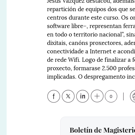
Jesús Vázquez destacou, ademais,
repartición de equipos dos que s
centros durante este curso. Os o
software libre–, representan fer
en todo o territorio nacional”, s
dixitais, canóns proxectores, ade
conectividade a Internet e acond
de rede Wifi. Logo de finalizar 
proxecto, formarase 2.500 profeso
implicadas. O despregamento inc
0
Boletín de Magisteri