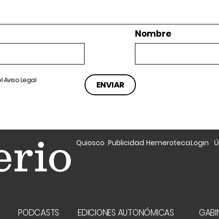
Nombre
el
Aviso Legal
Quiosco
Publicidad
Hemeroteca
Login
Ú
A
PODCASTS
EDICIONES AUTONÓMICAS
GABIN