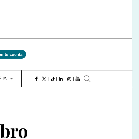
en tu cuenta
E IA
obro