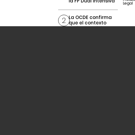
la FP Dual intensiva
Legal
La OCDE confirma
que el contexto
social condiciona
más que las notas
con la orientación
como contrapeso
Contabilidad,
enseñanza y
finanzas personales:
la receta de un
profesor para
formar alumnos
más preparados
Hito en Baleares:
adjudicadas el 99 %
de las plazas
vacantes de
docentes