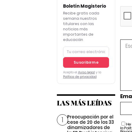
Boletín Magisterio
Recibe gratis cada
semana nuestros
titulares con las
noticias más
importantes de
educación
Suscribirme
Acepto el
Aviso legal
y la
Política de privacidad
Emai
LAS MÁS LEÍDAS
Preocupación por el
cese de 20 de los 33
He 
dinamizadores de
la
Polí
Privac