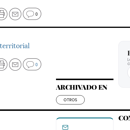
0
erritorial
L
c
0
ARCHIVADO EN
OTROS
CO