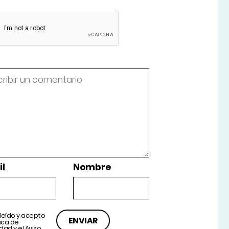
l
Nombre
leído y acepto
tica de
idad
y el
Aviso