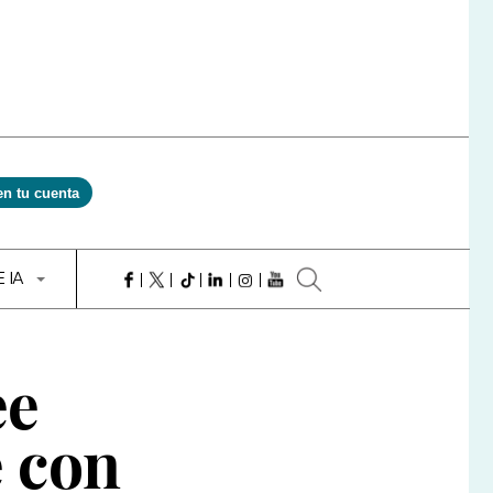
en tu cuenta
E IA
ee
e con