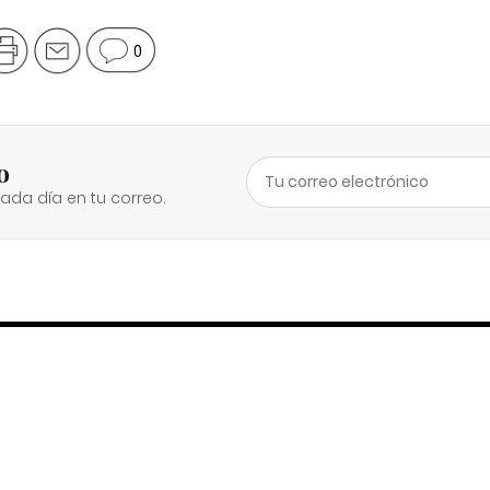
0
o
cada día en tu correo.