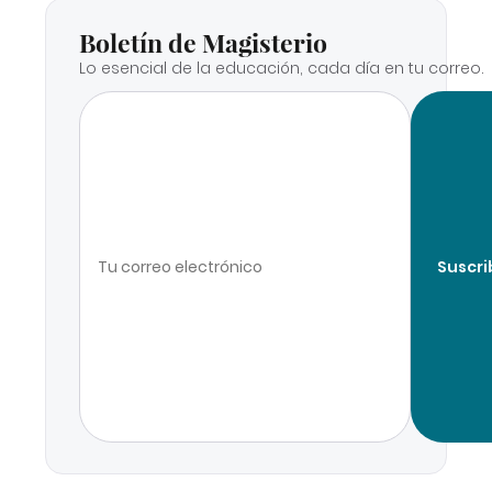
Boletín de Magisterio
Lo esencial de la educación, cada día en tu correo.
Suscri