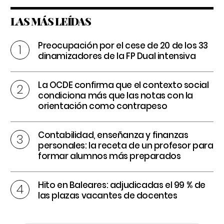
LAS MÁS LEÍDAS
Preocupación por el cese de 20 de los 33
dinamizadores de la FP Dual intensiva
La OCDE confirma que el contexto social
condiciona más que las notas con la
orientación como contrapeso
Contabilidad, enseñanza y finanzas
personales: la receta de un profesor para
formar alumnos más preparados
Hito en Baleares: adjudicadas el 99 % de
las plazas vacantes de docentes