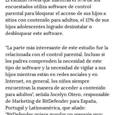
encuestados utiliza software de control
parental para bloquear el acceso de sus hijos a
sitios con contenido para adultos, el 12% de sus
hijos adolescentes logrado desinstalar o
desbloquear este software.
“La parte más interesante de este estudio fue la
relacionada con el control parental. Incluso si
los padres comprenden la necesidad de este
tipo de software y la necesidad de vigilar a sus
hijos mientras están en redes sociales y en
Internet, en general, los niños siempre
encuentran la manera de acceder a contenido
para adultos", señala Jocelyn Otero, responsable
de Marketing de BitDefender para España,
Portugal y Latinoamérica, que añade:
"BitDefender quiere mandar un mensaje muy