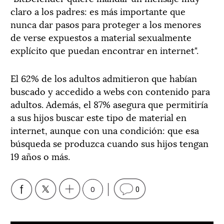
claro a los padres: es más importante que
nunca dar pasos para proteger a los menores
de verse expuestos a material sexualmente
explícito que puedan encontrar en internet".
El 62% de los adultos admitieron que habían
buscado y accedido a webs con contenido para
adultos. Además, el 87% asegura que permitiría
a sus hijos buscar este tipo de material en
internet, aunque con una condición: que esa
búsqueda se produzca cuando sus hijos tengan
19 años o más.
0
0