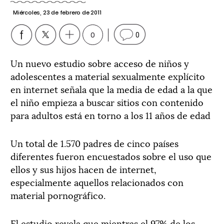
Miércoles, 23 de febrero de 2011
0
0
Un nuevo estudio sobre acceso de niños y
adolescentes a material sexualmente explícito
en internet señala que la media de edad a la que
el niño empieza a buscar sitios con contenido
para adultos está en torno a los 11 años de edad
Un total de 1.570 padres de cinco países
diferentes fueron encuestados sobre el uso que
ellos y sus hijos hacen de internet,
especialmente aquellos relacionados con
material pornográfico.
El estudio revela que mientras el 97% de los