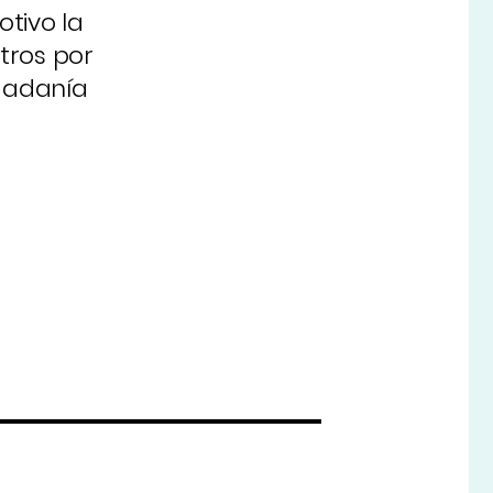
otivo la
stros por
udadanía