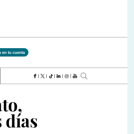
a en tu cuenta
to,
 días