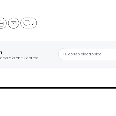
0
o
cada día en tu correo.