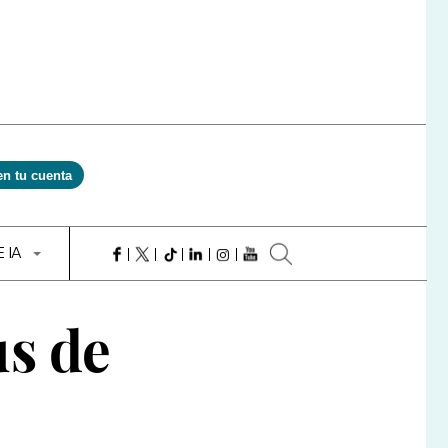
en tu cuenta
E IA
s de