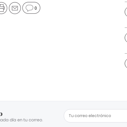
0
o
cada día en tu correo.