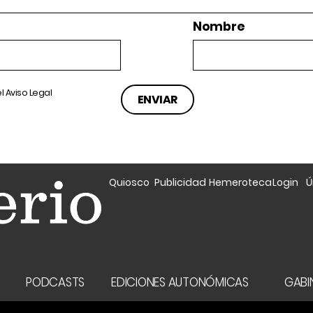
Nombre
el
Aviso Legal
Quiosco
Publicidad
Hemeroteca
Login
Ú
A
PODCASTS
EDICIONES AUTONÓMICAS
GABIN