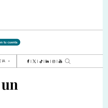
en tu cuenta
E IA
 un