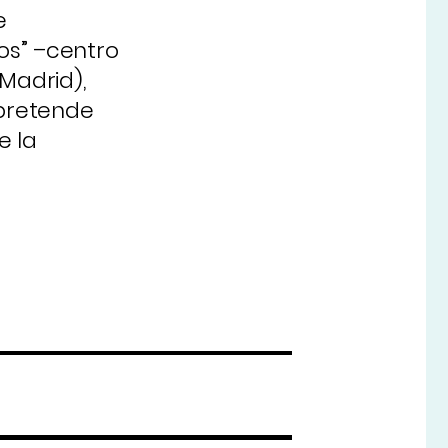
e
nos” –centro
Madrid),
 pretende
e la