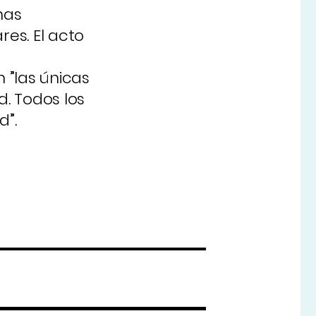
nas
res. El acto
 ”las únicas
d. Todos los
d”.