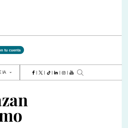
en tu cuenta
E IA
azan
omo