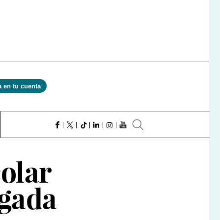
a en tu cuenta
colar
rgada