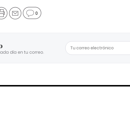
0
o
cada día en tu correo.