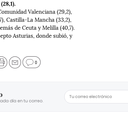
(28,1).
Comunidad Valenciana (29,2),
7), Castilla-La Mancha (33,2),
demás de Ceuta y Melilla (40,7).
cepto Asturias, donde subió, y
0
o
cada día en tu correo.