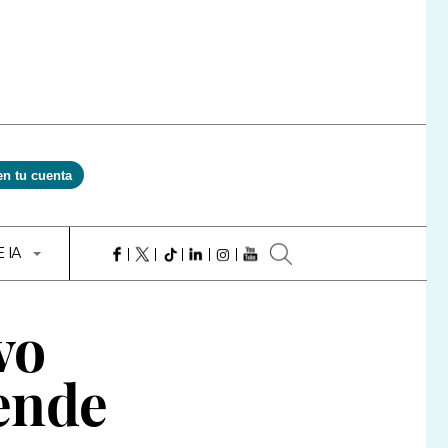
en tu cuenta
E IA
vo
ende