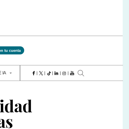
en tu cuenta
E IA
nidad
as