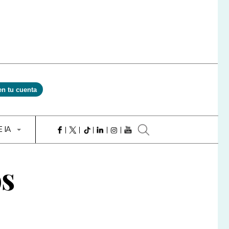
en tu cuenta
E IA
os