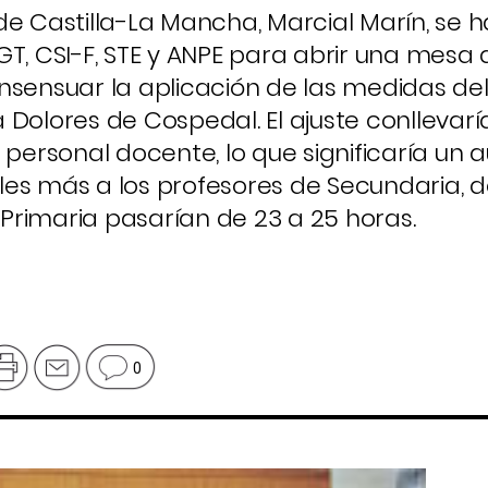
de Castilla-La Mancha, Marcial Marín, se h
GT, CSI-F, STE y ANPE para abrir una mesa 
nsensuar la aplicación de las medidas de
 Dolores de Cospedal. El ajuste conllevarí
n personal docente, lo que significaría un
es más a los profesores de Secundaria, de
y Primaria pasarían de 23 a 25 horas.
0