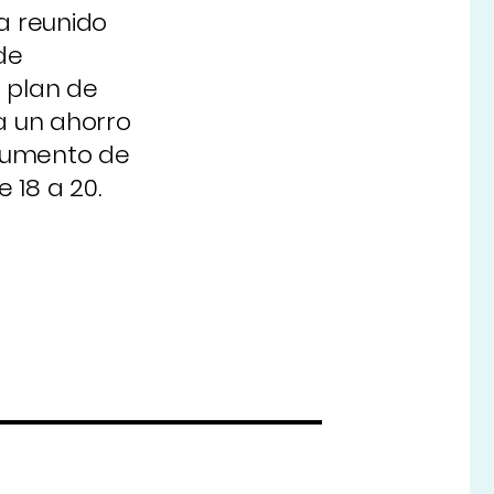
a reunido
de
l plan de
a un ahorro
 aumento de
 18 a 20.