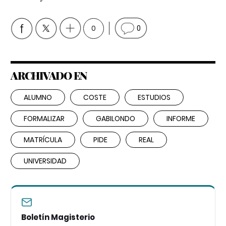
0
0
ARCHIVADO EN
ALUMNO
COSTE
ESTUDIOS
FORMALIZAR
GABILONDO
INFORME
MATRÍCULA
PIDE
REAL
UNIVERSIDAD
Boletín Magisterio