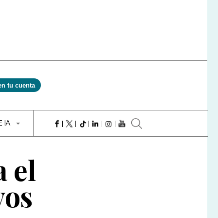
en tu cuenta
E IA
 el
vos