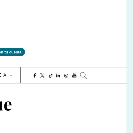
en tu cuenta
E IA
ue