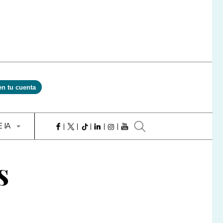
en tu cuenta
E IA
s