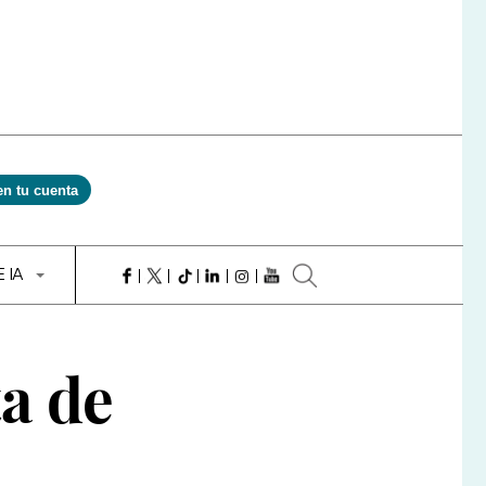
en tu cuenta
E IA
a de