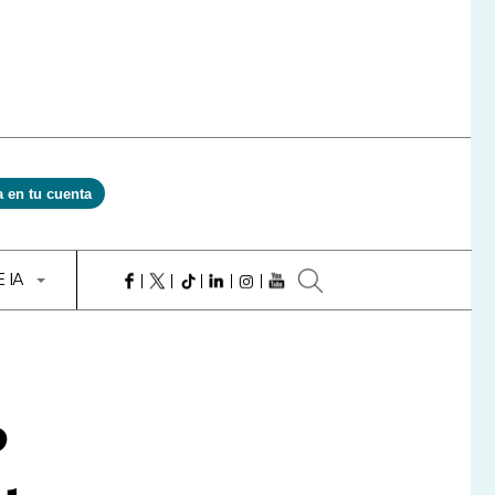
a en tu cuenta
E IA
P