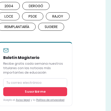
2004
DEROGÓ
LOCE
PSOE
RAJOY
REIMPLANTARÍA
SUGIERE
Boletín Magisterio
Recibe gratis cada semana nuestros
titulares con las noticias más
importantes de educación
Suscribirme
Acepto el
Aviso legal
y la
Política de privacidad