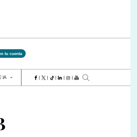
en tu cuenta
E IA
B