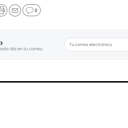
0
o
cada día en tu correo.